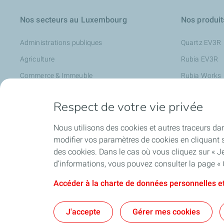
Nos secteurs au Luxembourg
Nos produit
Administrations publiques
Quartz EV3R
Agriculture
Rubia EV3R
Commerce & Immeuble
Rubia Works
Garages
Lubrifiants p
Respect de votre vie privée
Industrie
Lubrifiants po
Transports
Charge + Bus
Nous utilisons des cookies et autres traceurs dan
modifier vos paramètres de cookies en cliquant s
Travaux publics
des cookies. Dans le cas où vous cliquez sur « Je
Mobilité électrique
d’informations, vous pouvez consulter la page « 
Accéder à la charte de données personnelles et
Accessibil
J'accepte
Gérer mes cookies