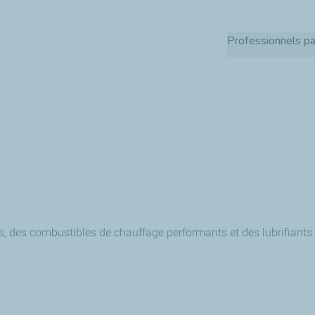
Aller
au
Professionnels pa
contenu
principal
es, des combustibles de chauffage performants et des lubrifiants