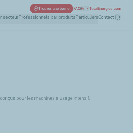
Trouver une borne
FAQ
Fr
TotalEnergies.com
r secteur
Professionnels par produits
Particuliers
Contact
Recherch
 conçus pour les machines à usage intensif.