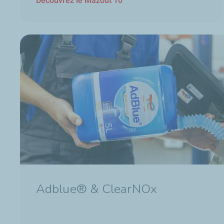
Découvrez le Mazout 10
Adblue® & ClearNOx