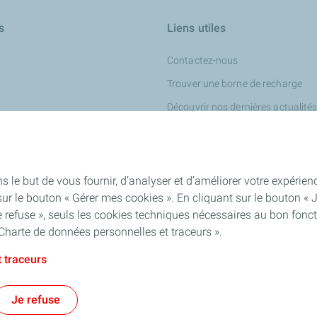
s
Liens utiles
Contactez-nous
Trouver une borne de recharge
Découvrir nos dernières actualité
our turbines
ur l'industrie chimique
iness
s le but de vous fournir, d’analyser et d’améliorer votre expéri
ur le bouton « Gérer mes cookies ». En cliquant sur le bouton « 
 refuse », seuls les cookies techniques nécessaires au bon fonct
Charte de données personnelles et traceurs ».
 traceurs
ité : partiellement conforme
Mentions Légales
Politique de confidential
Je refuse