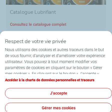
Catalogue Lubrifiant
Consultez le catalogue complet
Respect de votre vie privée
Nous utilisons des cookies et autres traceurs dans le but
Nos secteurs au Luxembourg
de vous fournir, d’analyser et d’améliorer votre expérience
utilisateur. Vous pouvez à tout moment modifier vos
Nos produits
paramètres de cookies en cliquant sur le bouton « Gérer
mes cookies ». En cliquant sur le bouton « J’accepte »,
Liens utiles
vous acceptez le dépôt de l’ensemble des cookies. Dans le
Accéder à la charte de données personnelles et traceurs
cas où vous cliquez sur « Je refuse », seuls les cookies
Nos sites au Luxembourg
techniques nécessaires au bon fonctionnement du site
J'accepte
seront utilisés. Pour plus d’informations, vous pouvez
consulter la page « Charte de données personnelles et
Gérer mes cookies
traceurs ».