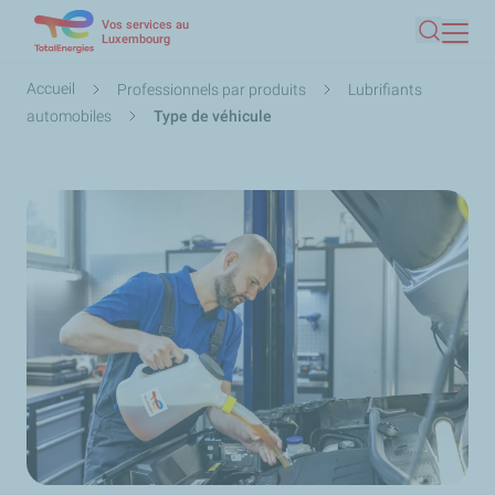
Vos services au
Aller
Luxembourg
Recherc
au
contenu
Fil
Accueil
Professionnels par produits
Lubrifiants
principal
d'Ariane
automobiles
Type de véhicule