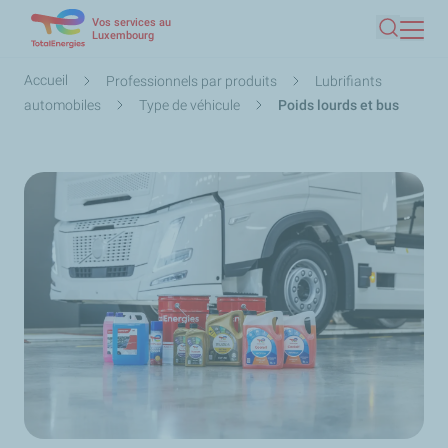
Vos services au
Aller
Luxembourg
Recherc
au
contenu
Fil
Accueil
Professionnels par produits
Lubrifiants
principal
d'Ariane
automobiles
Type de véhicule
Poids lourds et bus