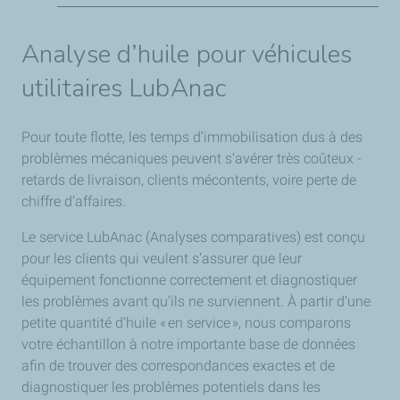
Conformité totale aux normes d’émissions Euro VI (et
Euro 6D)
Analyse d’huile pour véhicules
Produit biodégradable et non dangereux
utilitaires LubAnac
Solution unique pour toutes les marques de
véhicules
Pour toute flotte, les temps d’immobilisation dus à des
problèmes mécaniques peuvent s’avérer très coûteux -
retards de livraison, clients mécontents, voire perte de
chiffre d’affaires.
Le service LubAnac (Analyses comparatives) est conçu
pour les clients qui veulent s’assurer que leur
équipement fonctionne correctement et diagnostiquer
les problèmes avant qu’ils ne surviennent. À partir d’une
petite quantité d’huile « en service », nous comparons
votre échantillon à notre importante base de données
afin de trouver des correspondances exactes et de
diagnostiquer les problèmes potentiels dans les