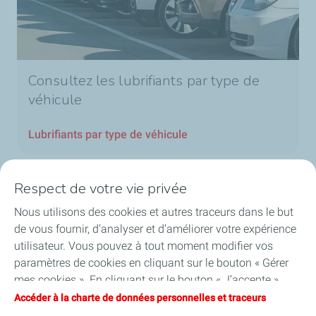
Consultez les lubrifiants par type de
véhicule
Lubrifiants par type de véhicule
Respect de votre vie privée
Nous utilisons des cookies et autres traceurs dans le but
Nos secteurs au Luxembourg
de vous fournir, d’analyser et d’améliorer votre expérience
utilisateur. Vous pouvez à tout moment modifier vos
Nos produits
paramètres de cookies en cliquant sur le bouton « Gérer
mes cookies ». En cliquant sur le bouton « J’accepte »,
Liens utiles
vous acceptez le dépôt de l’ensemble des cookies. Dans le
Accéder à la charte de données personnelles et traceurs
cas où vous cliquez sur « Je refuse », seuls les cookies