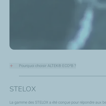
Pourquoi choisir ALTEK® ECO²B ?
Température d’application réduite
: 160°C ± 10°C, soi
Économies d’énergie
grâce à une température plus ba
STELOX
Meilleure adhérence
et résistance à la déchirure supé
Excellente stabilité au stockage
La gamme des STELOX a été conçue pour répondre aux besoi