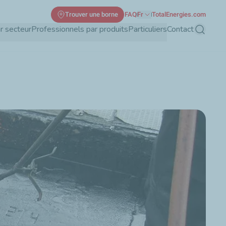
Trouver une borne
FAQ
Fr
TotalEnergies.com
r secteur
Professionnels par produits
Particuliers
Contact
Recherch