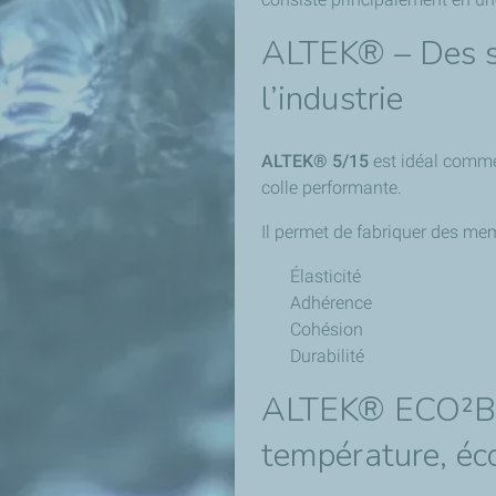
ALTEK® – Des so
l’industrie
ALTEK® 5/15
est idéal comme 
colle performante.
Il permet de fabriquer des me
Élasticité
Adhérence
Cohésion
Durabilité
ALTEK® ECO²B –
température, éc