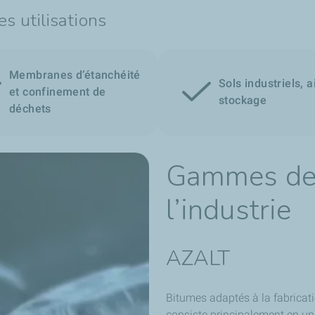
 utilisations
Membranes d’étanchéité
Sols industriels, a
et confinement de
stockage
déchets
Gammes de 
l’industrie
AZALT
Bitumes adaptés à la fabricat
consiste principalement en une 