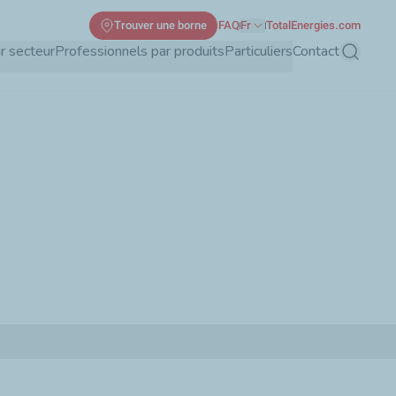
Trouver une borne
FAQ
Fr
TotalEnergies.com
r secteur
Professionnels par produits
Particuliers
Contact
Recherch