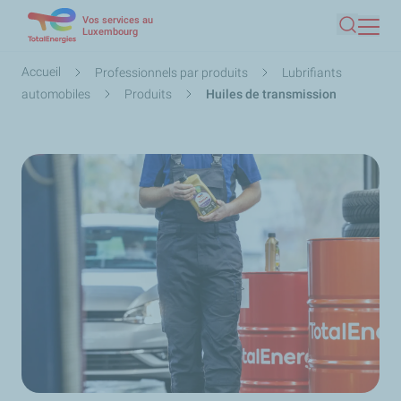
Vos services au
Aller
Luxembourg
Recherc
au
contenu
Fil
Accueil
Professionnels par produits
Lubrifiants
principal
d'Ariane
automobiles
Produits
Huiles de transmission