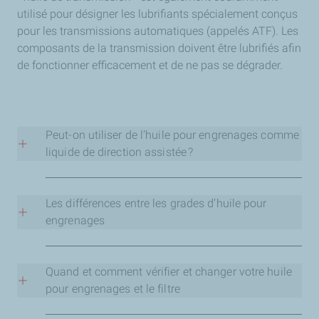
utilisé pour désigner les lubrifiants spécialement conçus
pour les transmissions automatiques (appelés ATF). Les
composants de la transmission doivent être lubrifiés afin
de fonctionner efficacement et de ne pas se dégrader.
Peut-on utiliser de l’huile pour engrenages comme
liquide de direction assistée ?
Il est important de ne pas utiliser d’huile pour
engrenages comme liquide de direction assistée. Les
Les différences entre les grades d’huile pour
deux lubrifiants ont des formulations différentes et ne
engrenages
doivent donc pas être utilisés de manière
interchangeable, sous peine d’endommager les
Lorsque vous recherchez l’huile pour engrenages
composants et de nuire à leurs performances. Certaines
adéquate, il est utile de comprendre les grades d’huiles
Quand et comment vérifier et changer votre huile
huiles ATF peuvent être utilisées comme liquide de
pour engrenages. Les plus courants sont les qualités
pour engrenages et le filtre
direction assistée, mais cela est clairement indiqué par
automobiles SAE (Society of Automotive Engineers) et
le fabricant. Ne présumez donc jamais que vos huiles
industrielles ISO (International Organization for
L’huile pour engrenages assure un fonctionnement