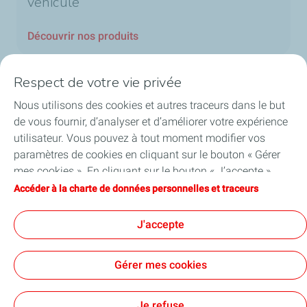
véhicule
Découvrir nos produits
Respect de votre vie privée
Nous utilisons des cookies et autres traceurs dans le but
Nos secteurs au Luxembourg
de vous fournir, d’analyser et d’améliorer votre expérience
utilisateur. Vous pouvez à tout moment modifier vos
Nos produits
paramètres de cookies en cliquant sur le bouton « Gérer
mes cookies ». En cliquant sur le bouton « J’accepte »,
Liens utiles
vous acceptez le dépôt de l’ensemble des cookies. Dans le
Accéder à la charte de données personnelles et traceurs
cas où vous cliquez sur « Je refuse », seuls les cookies
Nos sites au Luxembourg
techniques nécessaires au bon fonctionnement du site
J'accepte
seront utilisés. Pour plus d’informations, vous pouvez
consulter la page « Charte de données personnelles et
Gérer mes cookies
traceurs ».
Accessibilité : partiellement conforme
Mentions Légales
Politique de confidentialité
Cookies
Je refuse