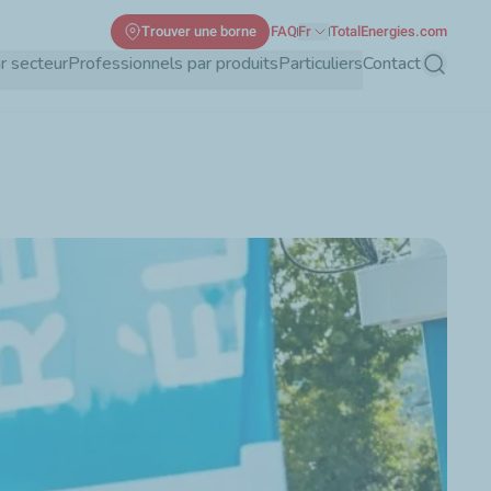
Trouver une borne
FAQ
Fr
TotalEnergies.com
r secteur
Professionnels par produits
Particuliers
Contact
Recherch