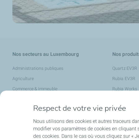
Nos secteurs au Luxembourg
Nos produit
Administrations publiques
Quartz EV3R
Agriculture
Rubia EV3R
Commerce & Immeuble
Rubia Works
Garages
Lubrifiants p
Respect de votre vie privée
Industrie
Lubrifiants po
Transports
Charge + Bus
Nous utilisons des cookies et autres traceurs dan
modifier vos paramètres de cookies en cliquant s
Travaux publics
des cookies. Dans le cas où vous cliquez sur « Je