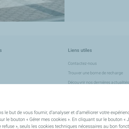
s
Liens utiles
Contactez-nous
Trouver une borne de recharge
Découvrir nos dernières actualité
our turbines
ur l'industrie chimique
iness
s le but de vous fournir, d’analyser et d’améliorer votre expéri
ur le bouton « Gérer mes cookies ». En cliquant sur le bouton « 
 refuse », seuls les cookies techniques nécessaires au bon fonct