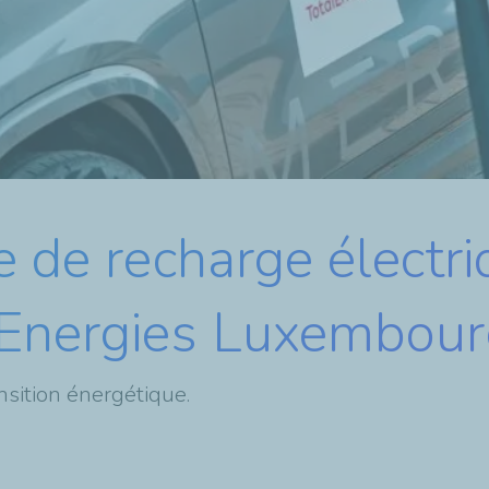
e de recharge électri
lEnergies Luxembou
ansition énergétique.