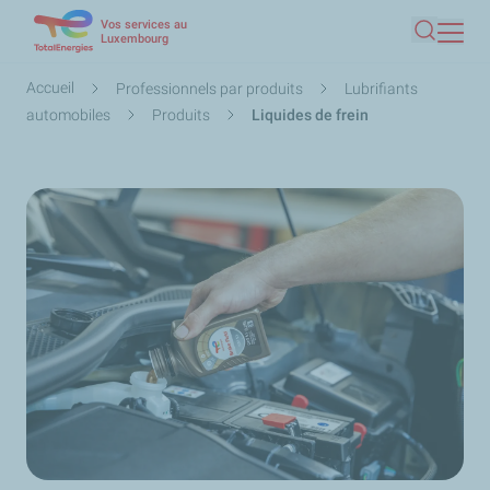
Vos services au
Aller
Luxembourg
Recherc
au
contenu
Fil
Accueil
Professionnels par produits
Lubrifiants
principal
d'Ariane
automobiles
Produits
Liquides de frein