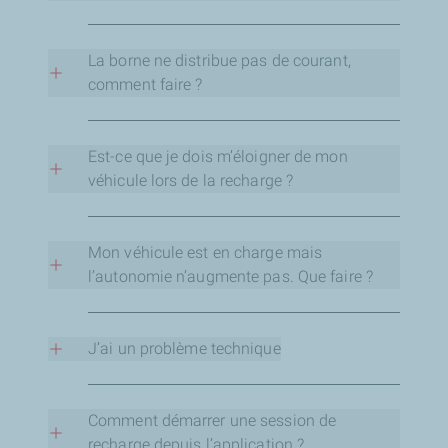
+352 27 30 28 25
Un support téléphonique pour toute
Vous pouvez passer un appel près de la borne
question.
mais fumer à proximité de celle-ci est strictement
La borne ne distribue pas de courant,
interdit.
comment faire ?
Dans ce cas, merci de contacter le support
technique au numéro affiché sur la borne :
Est-ce que je dois m’éloigner de mon
véhicule lors de la recharge ?
+352 27 30 28 25
Vous n’êtes pas obligé(e) de vous éloigner de
votre véhicule lors de la recharge mais rien ne
Mon véhicule est en charge mais
vous en empêche.
l’autonomie n’augmente pas. Que faire ?
Dans ce cas, merci de contacter le support
technique au numéro affiché sur la borne :
J’ai un problème technique
+352 27 30 28 25
Dans ce cas, merci de contacter le support
technique au numéro affiché sur la borne :
Comment démarrer une session de
recharge depuis l’application ?