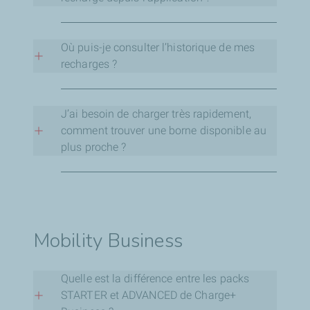
+352 27 30 28 25
Depuis l’application, ce n’est pas possible pour
l’instant de démarrer une session de recharge
Où puis-je consulter l’historique de mes
mais cette fonctionnalité sera disponible très
recharges ?
prochainement.
L’historique des recharges est disponible dans
l’application Charge+
J’ai besoin de charger très rapidement,
comment trouver une borne disponible au
plus proche ?
Pour vérifier la disponibilité d’une borne, vous
pouvez utiliser l’application Charge+ ou, à défaut,
toute autre application proposant ce genre de
fonctionnalité
Mobility Business
Quelle est la différence entre les packs
STARTER et ADVANCED de Charge+