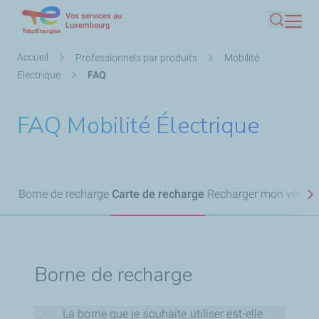
Vos services au
Aller
Luxembourg
Recherc
au
contenu
Fil
Accueil
Professionnels par produits
Mobilité
principal
d'Ariane
Electrique
FAQ
FAQ Mobilité Électrique
Borne de recharge
Carte de recharge
Recharger mon véhicu
S
Borne de recharge
La borne que je souhaite utiliser est-elle