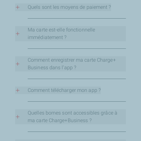
majorité des cartes d’eMSP tiers.
Quels sont les moyens de paiement ?
Je peux payer grâce à la carte Charge+ Business
de TotalEnergies. Dans ce cas, je peux retrouver
Ma carte est-elle fonctionnelle
l’historique de mes recharges dans l’app Charge
immédiatement ?
+ ainsi que mes dépenses.
Oui, votre carte est fonctionnelle dès réception. Si
Il est également possible de payer avec la carte
vous rencontrez un problème, merci de contacter
Comment enregistrer ma carte Charge+
bancaire en scannant le code-barres apposé sur
le +352 27 30 28 25
Business dans l’app ?
la borne ou sur l’écran et même via le lecteur de
carte TPE
Pour enregistrer votre carte dans l’app, veuillez
suivre la procédure.
Comment télécharger mon app ?
Les cartes d’autres eMSP sont également
acceptées.
L’app Charge+ est téléchargeable sur le Google
Play Store et sur l’App Store.
Quelles bornes sont accessibles grâce à
ma carte Charge+Business ?
Pour vérifier les bornes accessibles grâce à ma