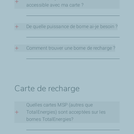
accessible avec ma carte ?
La carte Charge+ Business de TotalEnergies est
acceptée par la grande majorité des bornes en
De quelle puissance de borne ai-je besoin ?
Europe. Celles-ci sont visibles dans l’application
Charge+.
La puissance de borne nécessaire dépend du
modèle de véhicule. La recharge ne dépassera
Comment trouver une borne de recharge ?
pas la puissance maximale admissible par le
véhicule.
Les bornes électriques publiques sont
référencées dans des applications dédiées,
disponibles sur les stores Google Play et Apple.
Carte de recharge
Quelles cartes MSP (autres que
TotalEnergies) sont acceptées sur les
bornes TotalEnergies?
Les bornes de TotalEnergies acceptent la