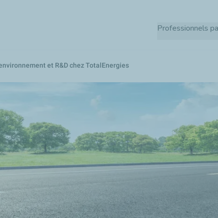
Aller
au
Professionnels pa
contenu
principal
 environnement et R&D chez TotalEnergies