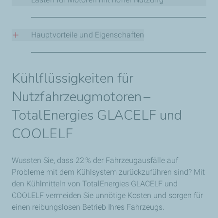
Economy) für RUBIA-Produkte, um Motorenöle zu finden,
die den Kraftstoffverbrauch Ihrer Flotte erheblich senken
Die OPTIMA-Motorenöle von TotalEnergies sind für
und bis zu 1 Liter Kraftstoff pro 100 km einsparen.
Motoren mit hohem Energieverbrauch konzipiert und
Hauptvorteile und Eigenschaften
erfüllen die API‑Spezifikationen CK‑4 und FA‑4 für
sauberere und kraftstoffeffizientere Fahrzeuge.
Umfassende Produktpalette für Nutzfahrzeuge –
einschließlich verbrauchsreduzierender Produkte und
Kühlflüssigkeiten für
für Motoren mit hoher Nutzung
Nutzfahrzeugmotoren –
Verlängerte Ölwechselintervalle – Senkung der
Wartungskosten
TotalEnergies GLACELF und
Verbesserte Motorleistung – mit geringerem
Schlammbildungsrisiko
COOLELF
Hochwertige Produkte – geliefert von einem weltweit
führenden Schmierstoffhersteller
Wussten Sie, dass 22 % der Fahrzeugausfälle auf
Entdecken Sie unseren Katalog
Probleme mit dem Kühlsystem zurückzuführen sind? Mit
den Kühlmitteln von TotalEnergies GLACELF und
COOLELF vermeiden Sie unnötige Kosten und sorgen für
einen reibungslosen Betrieb Ihres Fahrzeugs.