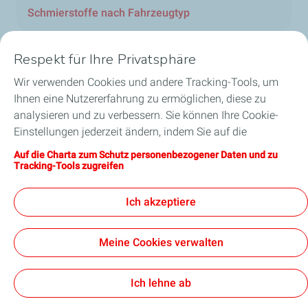
Schmierstoffe nach Fahrzeugtyp
Respekt für Ihre Privatsphäre
Wir verwenden Cookies und andere Tracking-Tools, um
Unsere Geschäftsbereiche in Luxemburg
Ihnen eine Nutzererfahrung zu ermöglichen, diese zu
analysieren und zu verbessern. Sie können Ihre Cookie-
Unsere Produkte
Einstellungen jederzeit ändern, indem Sie auf die
Schaltfläche „Meine Cookies verwalten“ klicken. Durch
Auf die Charta zum Schutz personenbezogener Daten und zu
Nützliche Links
Anklicken der Schaltfläche „Annehmen“ stimmen Sie der
Tracking-Tools zugreifen
Hinterlegung aller Cookies zu. Klicken Sie stattdessen auf
Unsere Standorte in Luxemburg
„Ablehnen“ werden nur die für das reibungslose
Ich akzeptiere
Funktionieren der Website erforderlichen technischen
Cookies verwendet. Weitere Informationen finden Sie auf
Meine Cookies verwalten
der Seite „Charta zum Schutz personenbezogener Daten
und zu Tracking-Tools“.
Barrierefreiheit: teilweise konform
Datenschutzcharta
Rechtlicher Hinweis
Cookies
Ich lehne ab
TotalEnergies 2026