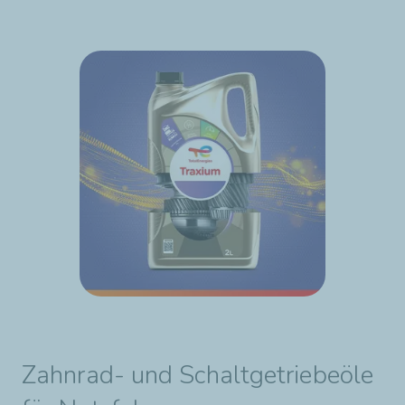
Außergewöhnliche Leistung – bei hohen und
niedrigen Temperaturen.
Eine Vielzahl von Optionen, die auf Ihre Bedürfnisse
zugeschnitten sind – einschließlich gebrauchsfertiger
und konzentrierter Produkte
Vermeiden Sie unnötige Ausgaben – reduzieren Sie
Ihre Wartungskosten
Keine Sorge – schützt vor Motorausfällen, Korrosion
und Überhitzung
Zahnrad- und Schaltgetriebeöle