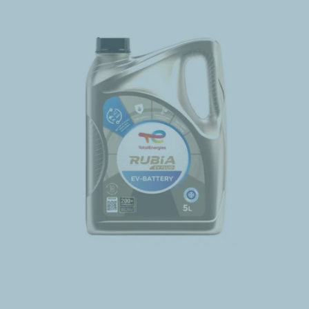
identifizieren Sie Fahrzeuge, deren Betriebskosten
reduziert werden könnten
Keine Ausfallzeit – senden Sie uns einfach eine Probe
Ihres Im-Betrieb-Schmiermittels zur Auswertung
Senken Sie Ihre Betriebskosten – und verbessern Sie
die Zuverlässigkeit und Leistung Ihrer Flotte