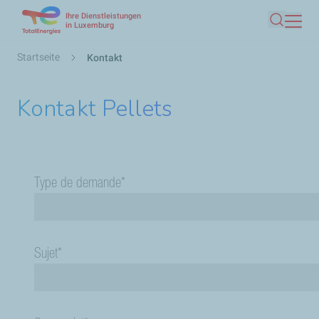
Ihre Dienstleistungen
Direkt
in Luxemburg
Suche
zum
Inhalt
Pfadnavigation
Startseite
Kontakt
Kontakt Pellets