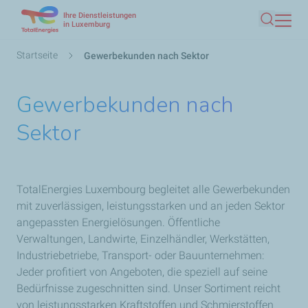
Ihre Dienstleistungen
Direkt
in Luxemburg
Suche
zum
Inhalt
Pfadnavigation
Startseite
Gewerbekunden nach Sektor
Gewerbekunden nach
Sektor
TotalEnergies Luxembourg begleitet alle Gewerbekunden
mit zuverlässigen, leistungsstarken und an jeden Sektor
angepassten Energielösungen. Öffentliche
Verwaltungen, Landwirte, Einzelhändler, Werkstätten,
Industriebetriebe, Transport- oder Bauunternehmen:
Jeder profitiert von Angeboten, die speziell auf seine
Bedürfnisse zugeschnitten sind. Unser Sortiment reicht
von leistungsstarken Kraftstoffen und Schmierstoffen