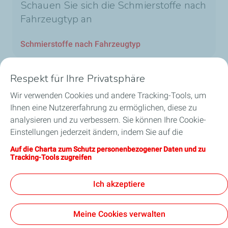
Schauen Sie sich die Schmierstoffe nach
Fahrzeugtyp an
Schmierstoffe nach Fahrzeugtyp
Respekt für Ihre Privatsphäre
Wir verwenden Cookies und andere Tracking-Tools, um
Unsere Geschäftsbereiche in Luxemburg
Ihnen eine Nutzererfahrung zu ermöglichen, diese zu
analysieren und zu verbessern. Sie können Ihre Cookie-
Unsere Produkte
Einstellungen jederzeit ändern, indem Sie auf die
Schaltfläche „Meine Cookies verwalten“ klicken. Durch
Auf die Charta zum Schutz personenbezogener Daten und zu
Nützliche Links
Anklicken der Schaltfläche „Annehmen“ stimmen Sie der
Tracking-Tools zugreifen
Hinterlegung aller Cookies zu. Klicken Sie stattdessen auf
Unsere Standorte in Luxemburg
„Ablehnen“ werden nur die für das reibungslose
Ich akzeptiere
Funktionieren der Website erforderlichen technischen
Cookies verwendet. Weitere Informationen finden Sie auf
Meine Cookies verwalten
der Seite „Charta zum Schutz personenbezogener Daten