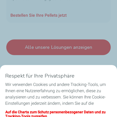
Bestellen Sie Ihre Pellets jetzt
Alle unsere Lösungen anzeigen
Respekt für Ihre Privatsphäre
Wir verwenden Cookies und andere Tracking-Tools, um
Unsere Geschäftsbereiche in Luxemburg
Ihnen eine Nutzererfahrung zu ermöglichen, diese zu
analysieren und zu verbessern. Sie können Ihre Cookie-
Unsere Produkte
Einstellungen jederzeit ändern, indem Sie auf die
Schaltfläche „Meine Cookies verwalten“ klicken. Durch
Auf die Charta zum Schutz personenbezogener Daten und zu
Nützliche Links
Anklicken der Schaltfläche „Annehmen“ stimmen Sie der
Tracking-Tools zugreifen