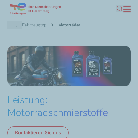
Ihre Dienstleistungen
Direkt
in Luxemburg
Suche
zum
Inhalt
Pfadnavigation
...
Fahrzeugtyp
Motorräder
Leistung:
Motorradschmierstoffe
Kontaktieren Sie uns