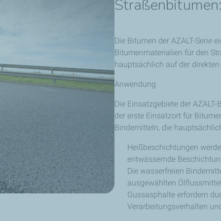
Straßenbitumen
Die Bitumen der AZALT-Serie ei
Bitumenmaterialien für den Str
hauptsächlich auf der direkten
Anwendung
Die Einsatzgebiete der AZALT-B
der erste Einsatzort für Bitume
Bindemitteln, die hauptsächlic
Heißbeschichtungen werden
entwässernde Beschichtung
Die wasserfreien Bindemit
ausgewählten Ölflussmitteln
Gussasphalte erfordern du
Verarbeitungsverhalten und