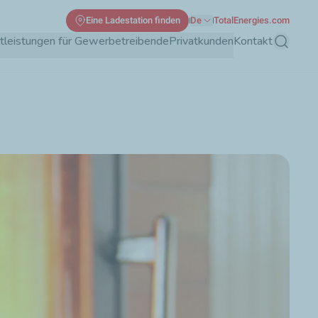
Eine Ladestation finden
De
TotalEnergies.com
tleistungen für Gewerbetreibende
Privatkunden
Kontakt
Suche