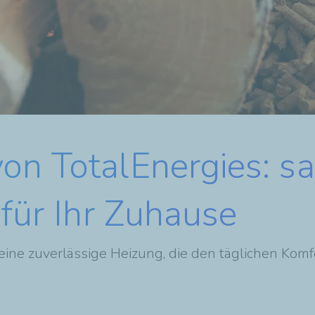
on TotalEnergies: s
 für Ihr Zuhause
ine zuverlässige Heizung, die den täglichen Komfo