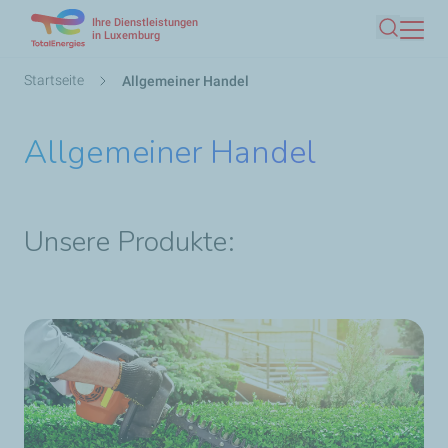
Ihre Dienstleistungen
Direkt
in Luxemburg
Suche
zum
Inhalt
Pfadnavigation
Startseite
Allgemeiner Handel
Allgemeiner Handel
Unsere Produkte: