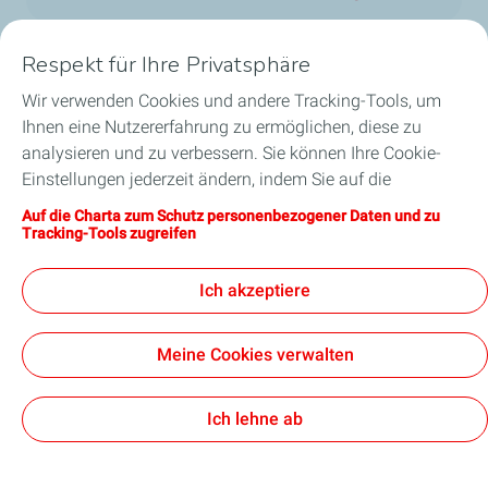
Respekt für Ihre Privatsphäre
Wir verwenden Cookies und andere Tracking-Tools, um
Unsere Geschäftsbereiche in Luxemburg
Ihnen eine Nutzererfahrung zu ermöglichen, diese zu
analysieren und zu verbessern. Sie können Ihre Cookie-
Unsere Produkte
Einstellungen jederzeit ändern, indem Sie auf die
Schaltfläche „Meine Cookies verwalten“ klicken. Durch
Auf die Charta zum Schutz personenbezogener Daten und zu
Nützliche Links
Anklicken der Schaltfläche „Annehmen“ stimmen Sie der
Tracking-Tools zugreifen
Hinterlegung aller Cookies zu. Klicken Sie stattdessen auf
Unsere Standorte in Luxemburg
„Ablehnen“ werden nur die für das reibungslose
Ich akzeptiere
Funktionieren der Website erforderlichen technischen
Cookies verwendet. Weitere Informationen finden Sie auf
Meine Cookies verwalten
der Seite „Charta zum Schutz personenbezogener Daten
und zu Tracking-Tools“.
Barrierefreiheit: teilweise konform
Datenschutzcharta
Rechtlicher Hinweis
Cookies
Ich lehne ab
TotalEnergies 2026