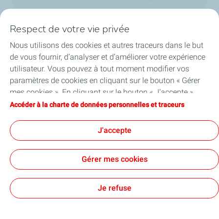
Respect de votre vie privée
Nous utilisons des cookies et autres traceurs dans le but
Nos secteurs au Luxembourg
de vous fournir, d’analyser et d’améliorer votre expérience
utilisateur. Vous pouvez à tout moment modifier vos
Nos produits
paramètres de cookies en cliquant sur le bouton « Gérer
mes cookies ». En cliquant sur le bouton « J’accepte »,
Liens utiles
vous acceptez le dépôt de l’ensemble des cookies. Dans le
Accéder à la charte de données personnelles et traceurs
cas où vous cliquez sur « Je refuse », seuls les cookies
Nos sites au Luxembourg
techniques nécessaires au bon fonctionnement du site
J'accepte
seront utilisés. Pour plus d’informations, vous pouvez
consulter la page « Charte de données personnelles et
Gérer mes cookies
traceurs ».
Accessibilité : partiellement conforme
Mentions Légales
Politique de confidentialité
Cookies
Je refuse
TotalEnergies 2026