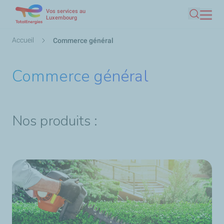
Vos services au
Aller
Luxembourg
Recherc
au
contenu
Fil
Accueil
Commerce général
principal
d'Ariane
Commerce général
Nos produits :