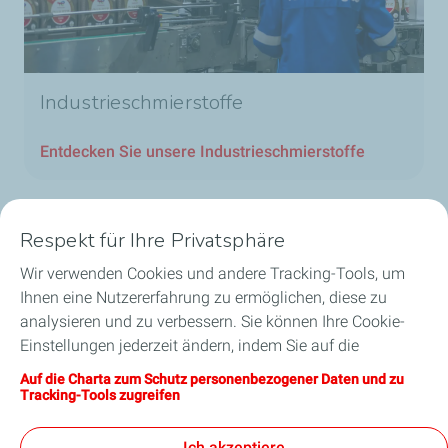
Industrieschmierstoffe
Entdecken Sie unsere Industrieschmierstoffe
Respekt für Ihre Privatsphäre
Unsere Geschäftsbereiche in Luxemburg
Wir verwenden Cookies und andere Tracking-Tools, um
Ihnen eine Nutzererfahrung zu ermöglichen, diese zu
Unsere Produkte
analysieren und zu verbessern. Sie können Ihre Cookie-
Einstellungen jederzeit ändern, indem Sie auf die
Nützliche Links
Schaltfläche „Meine Cookies verwalten“ klicken. Durch
Auf die Charta zum Schutz personenbezogener Daten und zu
Anklicken der Schaltfläche „Annehmen“ stimmen Sie der
Tracking-Tools zugreifen
Unsere Standorte in Luxemburg
Hinterlegung aller Cookies zu. Klicken Sie stattdessen auf
„Ablehnen“ werden nur die für das reibungslose
Ich akzeptiere