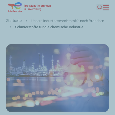
Ihre Dienstleistungen
Direkt
in Luxemburg
Suche
zum
Inhalt
Pfadnavigation
Startseite
Unsere Industrieschmierstoffe nach Branchen
Schmierstoffe für die chemische Industrie