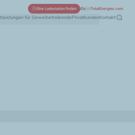
Eine Ladestation finden
De
TotalEnergies.com
tleistungen für Gewerbetreibende
Privatkunden
Kontakt
Suche