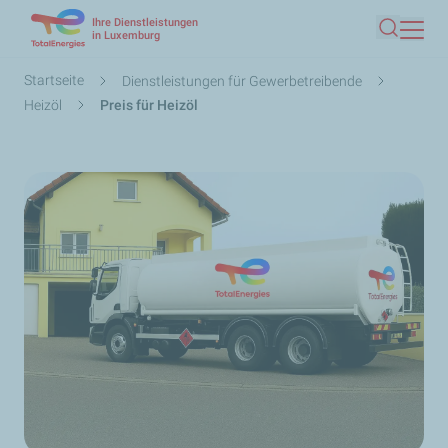
Ihre Dienstleistungen
Direkt
in Luxemburg
Suche
zum
Inhalt
Pfadnavigation
Startseite
Dienstleistungen für Gewerbetreibende
Heizöl
Preis für Heizöl