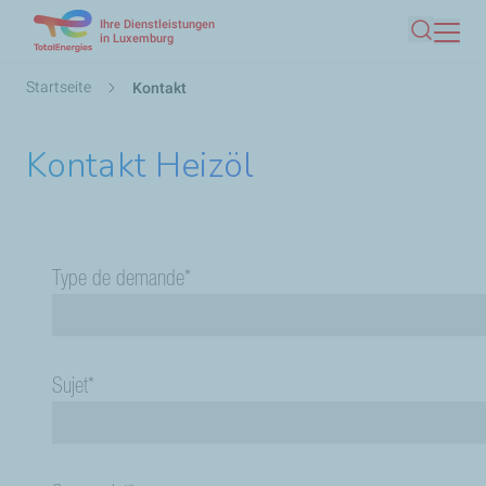
Ihre Dienstleistungen
Direkt
in Luxemburg
Suche
zum
Inhalt
Pfadnavigation
Startseite
Kontakt
Kontakt Heizöl