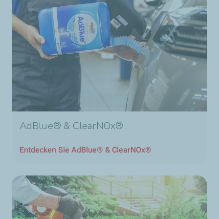
AdBlue® & ClearNOx®
Entdecken Sie AdBlue® & ClearNOx®