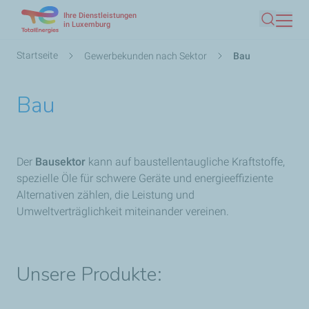
Ihre Dienstleistungen
Direkt
in Luxemburg
Suche
zum
Inhalt
Pfadnavigation
Startseite
Gewerbekunden nach Sektor
Bau
Bau
Der
Bausektor
kann auf baustellentaugliche Kraftstoffe,
spezielle Öle für schwere Geräte und energieeffiziente
Alternativen zählen, die Leistung und
Umweltverträglichkeit miteinander vereinen.
Unsere Produkte: