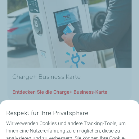
Charge+ Business Karte
Entdecken Sie die Charge+ Business-Karte
Respekt für Ihre Privatsphäre
Wir verwenden Cookies und andere Tracking-Tools, um
Unsere Geschäftsbereiche in Luxemburg
Ihnen eine Nutzererfahrung zu ermöglichen, diese zu
analysieren und zu verbessern. Sie können Ihre Cookie-