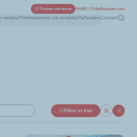
Trouver une borne
FAQ
Fr
TotalEnergies.com
r secteur
Professionnels par produits
Particuliers
Contact
Recherch
|
Filtrer et trier
tats
Grille
Liste