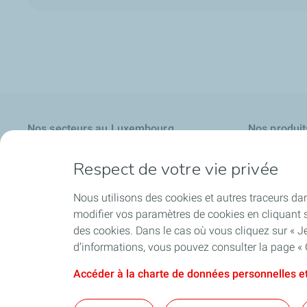
Nos secteurs au Luxembourg
Nos produit
Administrations publiques
Quartz EV3R
Respect de votre vie privée
Agriculture
Rubia EV3R
Nous utilisons des cookies et autres traceurs dan
Commerce & Immeuble
Rubia Works
modifier vos paramètres de cookies en cliquant s
Garages
Lubrifiants p
des cookies. Dans le cas où vous cliquez sur « Je
d’informations, vous pouvez consulter la page « 
Industrie
Lubrifiants po
Transports
Charge + Bus
Accéder à la charte de données personnelles et
Travaux publics