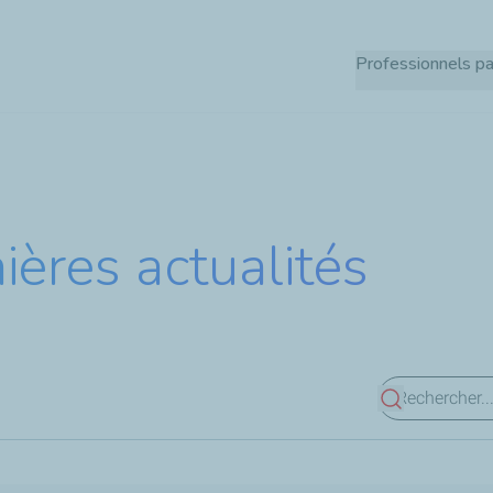
Aller
au
Professionnels pa
contenu
principal
ières actualités
Voir les résul