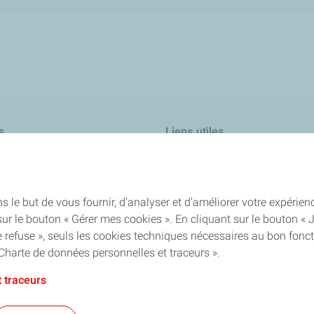
s
Liens utiles
Contactez-nous
Trouver une borne de recharge
s le but de vous fournir, d’analyser et d’améliorer votre expéri
Découvrir nos dernières actualité
ur le bouton « Gérer mes cookies ». En cliquant sur le bouton « 
our turbines
 refuse », seuls les cookies techniques nécessaires au bon fonct
Charte de données personnelles et traceurs ».
ur l'industrie chimique
iness
 traceurs