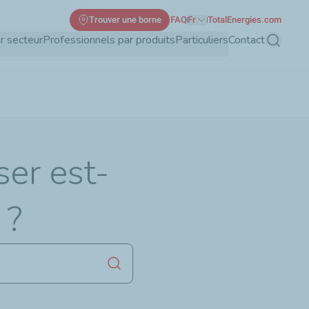
Trouver une borne
FAQ
Fr
TotalEnergies.com
r secteur
Professionnels par produits
Particuliers
Contact
Recherch
ser est-
 ?
Lancer la recherche