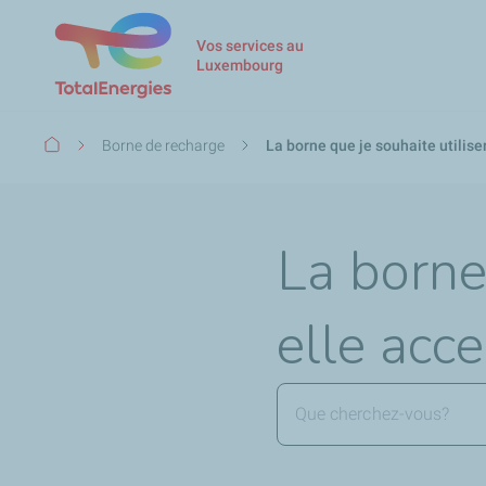
Vos services au
Luxembourg
Fil
Borne de recharge
La borne que je souhaite utilise
d'Ariane
La borne 
elle acc