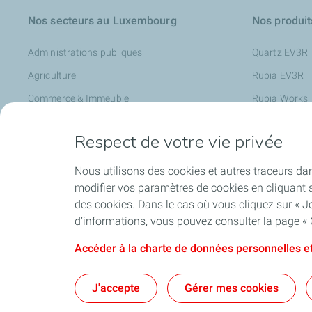
Nos secteurs au Luxembourg
Nos produit
Administrations publiques
Quartz EV3R
Agriculture
Rubia EV3R
Commerce & Immeuble
Rubia Works
Garages
Lubrifiants p
Respect de votre vie privée
Industrie
Lubrifiants po
Transports
Charge + Bus
Nous utilisons des cookies et autres traceurs dan
modifier vos paramètres de cookies en cliquant s
Travaux publics
des cookies. Dans le cas où vous cliquez sur « Je
Mobilité électrique
d’informations, vous pouvez consulter la page « 
Accéder à la charte de données personnelles et
Accessibil
J'accepte
Gérer mes cookies