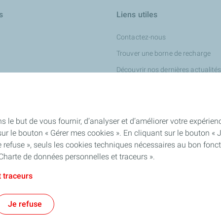
s
Liens utiles
Contactez-nous
Trouver une borne de recharge
Découvrir nos dernières actualité
our turbines
ur l'industrie chimique
iness
s le but de vous fournir, d’analyser et d’améliorer votre expéri
ur le bouton « Gérer mes cookies ». En cliquant sur le bouton « 
 refuse », seuls les cookies techniques nécessaires au bon fonct
Charte de données personnelles et traceurs ».
 traceurs
ité : partiellement conforme
Mentions Légales
Politique de confidential
Je refuse
TotalEnergies 2026