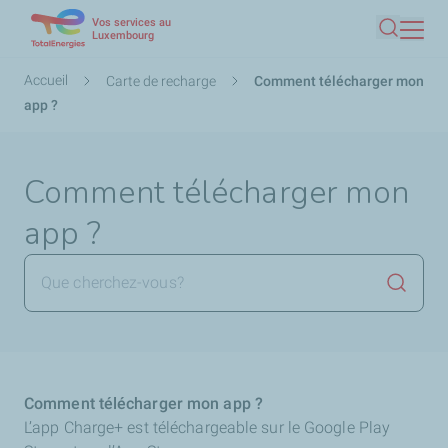
Vos services au
Aller
Luxembourg
Recherc
au
contenu
Fil
Accueil
Carte de recharge
Comment télécharger mon
principal
d'Ariane
app ?
Comment télécharger mon
app ?
Lancer 
Comment télécharger mon app ?
L’app Charge+ est téléchargeable sur le Google Play