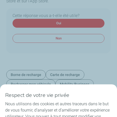
Store et sur l’App Store.
Cette réponse vous a-t-elle été utile?
Oui
Non
Borne de recharge
Carte de recharge
Recharger mon véhicule
Mobility Business
Respect de votre vie privée
Nous utilisons des cookies et autres traceurs dans le but
Nos secteurs au Luxembourg
de vous fournir, d’analyser et d’améliorer votre expérience
utilisateur. Vous pouvez à tout moment modifier vos