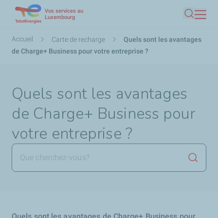
Vos services au
Aller
Luxembourg
Recherc
au
contenu
Fil
Accueil
Carte de recharge
Quels sont les avantages
principal
d'Ariane
de Charge+ Business pour votre entreprise ?
Quels sont les avantages
de Charge+ Business pour
votre entreprise ?
Lancer 
Quels sont les avantages de Charge+ Business pour