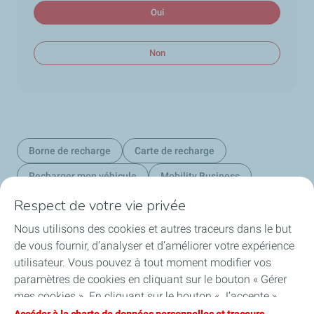
Oui
Non
Borne de recharge
Carte de recharge
Recharger mon véhicule
Mobility Business
Respect de votre vie privée
Nous utilisons des cookies et autres traceurs dans le but
Nos secteurs au Luxembourg
de vous fournir, d’analyser et d’améliorer votre expérience
utilisateur. Vous pouvez à tout moment modifier vos
Nos produits
paramètres de cookies en cliquant sur le bouton « Gérer
mes cookies ». En cliquant sur le bouton « J’accepte »,
Liens utiles
vous acceptez le dépôt de l’ensemble des cookies. Dans le