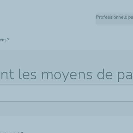
Aller
au
Professionnels pa
contenu
principal
ent ?
nt les moyens de pa