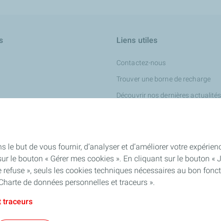
s
Liens utiles
Contactez-nous
Trouver une borne de recharge
Découvrir nos dernières actualité
our turbines
ur l'industrie chimique
iness
s le but de vous fournir, d’analyser et d’améliorer votre expéri
ur le bouton « Gérer mes cookies ». En cliquant sur le bouton « 
 refuse », seuls les cookies techniques nécessaires au bon fonct
Charte de données personnelles et traceurs ».
 traceurs