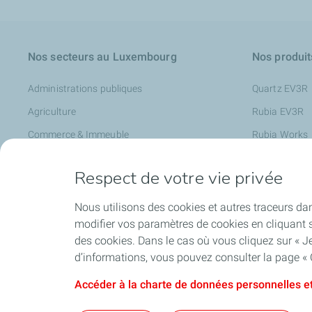
Nos secteurs au Luxembourg
Nos produit
Administrations publiques
Quartz EV3R
Agriculture
Rubia EV3R
Commerce & Immeuble
Rubia Works
Garages
Lubrifiants p
Respect de votre vie privée
Industrie
Lubrifiants po
Transports
Charge + Bus
Nous utilisons des cookies et autres traceurs dan
modifier vos paramètres de cookies en cliquant s
Travaux publics
des cookies. Dans le cas où vous cliquez sur « Je
Mobilité électrique
d’informations, vous pouvez consulter la page « 
Accéder à la charte de données personnelles et