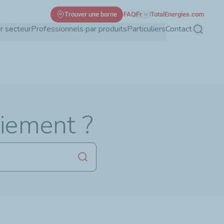
Trouver une borne
FAQ
Fr
TotalEnergies.com
r secteur
Professionnels par produits
Particuliers
Contact
Recherch
iement ?
Lancer la recherche