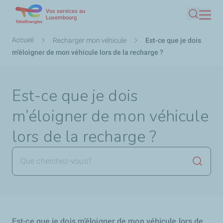
Vos services au
Aller
Luxembourg
Recherc
au
contenu
Fil
Accueil
Recharger mon véhicule
Est-ce que je dois
principal
d'Ariane
m’éloigner de mon véhicule lors de la recharge ?
Est-ce que je dois
m’éloigner de mon véhicule
lors de la recharge ?
Lancer 
Est-ce que je dois m’éloigner de mon véhicule lors de