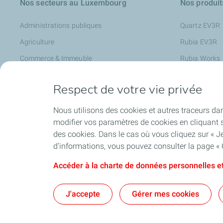
Nos secteurs au Luxembourg
Nos produit
Administrations publiques
Quartz EV3R
Agriculture
Rubia EV3R
Commerce & Immeuble
Rubia Works
Garages
Lubrifiants p
Respect de votre vie privée
Industrie
Lubrifiants po
Transports
Charge + Bus
Nous utilisons des cookies et autres traceurs dan
modifier vos paramètres de cookies en cliquant s
Travaux publics
des cookies. Dans le cas où vous cliquez sur « Je
Mobilité électrique
d’informations, vous pouvez consulter la page « 
Accéder à la charte de données personnelles et
Accessibil
J'accepte
Gérer mes cookies