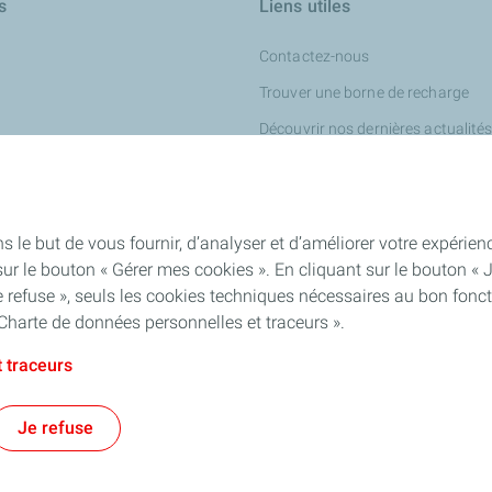
s
Liens utiles
Contactez-nous
Trouver une borne de recharge
Découvrir nos dernières actualité
our turbines
ur l'industrie chimique
iness
s le but de vous fournir, d’analyser et d’améliorer votre expéri
ur le bouton « Gérer mes cookies ». En cliquant sur le bouton « 
 refuse », seuls les cookies techniques nécessaires au bon fonct
Charte de données personnelles et traceurs ».
 traceurs
ité : partiellement conforme
Mentions Légales
Politique de confidential
Je refuse
TotalEnergies 2026