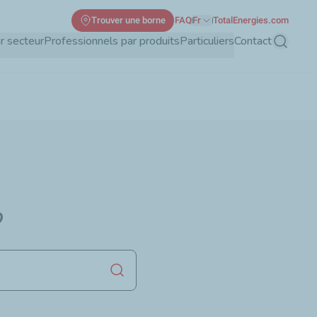
Trouver une borne
FAQ
Fr
TotalEnergies.com
r secteur
Professionnels par produits
Particuliers
Contact
Recherch
?
Lancer la recherche