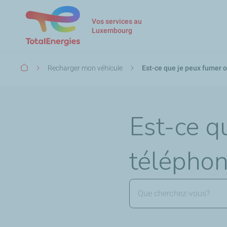
Vos services au
Luxembourg
Fil
Recharger mon véhicule
Est-ce que je peux fumer o
d'Ariane
Est-ce q
téléphon