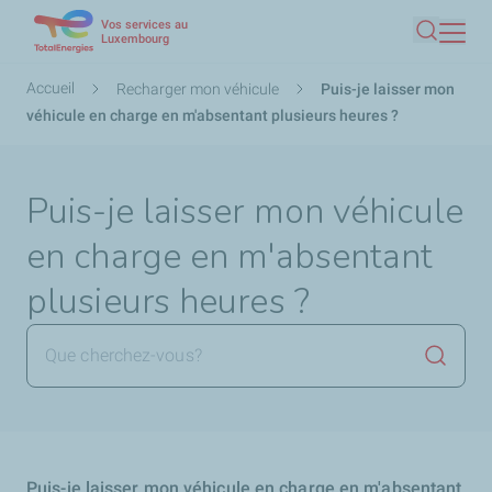
Vos services au
Aller
Luxembourg
Recherc
au
contenu
Fil
Accueil
Recharger mon véhicule
Puis-je laisser mon
principal
d'Ariane
véhicule en charge en m'absentant plusieurs heures ?
Puis-je laisser mon véhicule
en charge en m'absentant
plusieurs heures ?
Lancer 
Puis-je laisser mon véhicule en charge en m'absentant