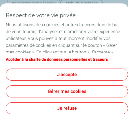
Recharger mon véhicule
Mobility Business
Respect de votre vie privée
Nous utilisons des cookies et autres traceurs dans le but
Nos secteurs au Luxembourg
de vous fournir, d’analyser et d’améliorer votre expérience
utilisateur. Vous pouvez à tout moment modifier vos
Nos produits
paramètres de cookies en cliquant sur le bouton « Gérer
mes cookies ». En cliquant sur le bouton « J’accepte »,
Liens utiles
vous acceptez le dépôt de l’ensemble des cookies. Dans le
Accéder à la charte de données personnelles et traceurs
cas où vous cliquez sur « Je refuse », seuls les cookies
Nos sites au Luxembourg
techniques nécessaires au bon fonctionnement du site
J'accepte
seront utilisés. Pour plus d’informations, vous pouvez
consulter la page « Charte de données personnelles et
Gérer mes cookies
traceurs ».
Accessibilité : partiellement conforme
Mentions Légales
Politique de confidentialité
Cookies
Je refuse
TotalEnergies 2026