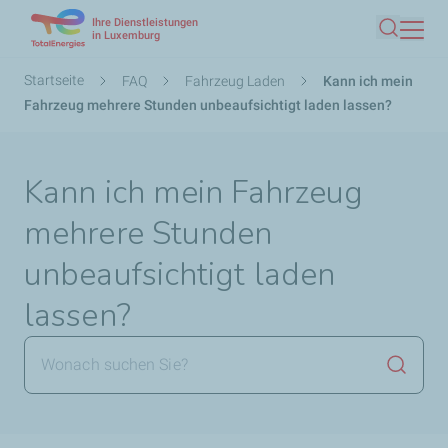
Ihre Dienstleistungen
Direkt
in Luxemburg
Suche
zum
Inhalt
Pfadnavigation
Startseite
FAQ
Fahrzeug Laden
Kann ich mein
Fahrzeug mehrere Stunden unbeaufsichtigt laden lassen?
Kann ich mein Fahrzeug
mehrere Stunden
unbeaufsichtigt laden
lassen?
Suche 