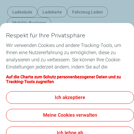
Ladesäule
Ladekarte
Fahrzeug Laden
Mobility Business
Respekt für Ihre Privatsphäre
Wir verwenden Cookies und andere Tracking-Tools, um
Unsere Geschäftsbereiche in Luxemburg
Ihnen eine Nutzererfahrung zu ermöglichen, diese zu
analysieren und zu verbessern. Sie können Ihre Cookie-
Unsere Produkte
Einstellungen jederzeit ändern, indem Sie auf die
Schaltfläche „Meine Cookies verwalten“ klicken. Durch
Auf die Charta zum Schutz personenbezogener Daten und zu
Nützliche Links
Anklicken der Schaltfläche „Annehmen“ stimmen Sie der
Tracking-Tools zugreifen
Hinterlegung aller Cookies zu. Klicken Sie stattdessen auf
Unsere Standorte in Luxemburg
„Ablehnen“ werden nur die für das reibungslose
Ich akzeptiere
Funktionieren der Website erforderlichen technischen
Cookies verwendet. Weitere Informationen finden Sie auf
Meine Cookies verwalten
der Seite „Charta zum Schutz personenbezogener Daten
und zu Tracking-Tools“.
Barrierefreiheit: teilweise konform
Datenschutzcharta
Rechtlicher Hinweis
Cookies
Ich lehne ab