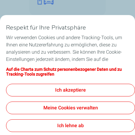
Respekt für Ihre Privatsphäre
Wir verwenden Cookies und andere Tracking-Tools, um
Unsere Geschäftsbereiche in Luxemburg
Ihnen eine Nutzererfahrung zu ermöglichen, diese zu
analysieren und zu verbessern. Sie können Ihre Cookie-
Unsere Produkte
Einstellungen jederzeit ändern, indem Sie auf die
Schaltfläche „Meine Cookies verwalten“ klicken. Durch
Auf die Charta zum Schutz personenbezogener Daten und zu
Nützliche Links
Anklicken der Schaltfläche „Annehmen“ stimmen Sie der
Tracking-Tools zugreifen
Hinterlegung aller Cookies zu. Klicken Sie stattdessen auf
Unsere Standorte in Luxemburg
„Ablehnen“ werden nur die für das reibungslose
Ich akzeptiere
Funktionieren der Website erforderlichen technischen
Cookies verwendet. Weitere Informationen finden Sie auf
Meine Cookies verwalten
der Seite „Charta zum Schutz personenbezogener Daten
und zu Tracking-Tools“.
Barrierefreiheit: teilweise konform
Datenschutzcharta
Rechtlicher Hinweis
Cookies
Ich lehne ab
TotalEnergies 2026