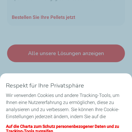
Bestellen Sie Ihre Pellets jetzt
Alle unsere Lösungen anzeigen
Respekt für Ihre Privatsphäre
Wir verwenden Cookies und andere Tracking-Tools, um
Unsere Geschäftsbereiche in Luxemburg
Ihnen eine Nutzererfahrung zu ermöglichen, diese zu
analysieren und zu verbessern. Sie können Ihre Cookie-
Unsere Produkte
Einstellungen jederzeit ändern, indem Sie auf die
Schaltfläche „Meine Cookies verwalten“ klicken. Durch
Auf die Charta zum Schutz personenbezogener Daten und zu
Nützliche Links
Anklicken der Schaltfläche „Annehmen“ stimmen Sie der
Tracking-Tools zugreifen