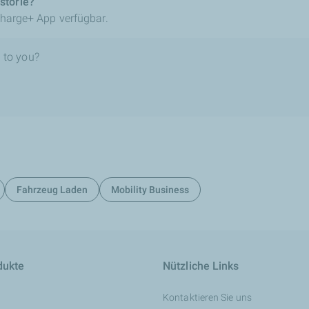
storie?
 Charge+ App verfügbar.
 to you?
Fahrzeug Laden
Mobility Business
dukte
Nützliche Links
Kontaktieren Sie uns