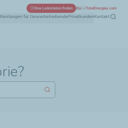
Eine Ladestation finden
De
TotalEnergies.com
tleistungen für Gewerbetreibende
Privatkunden
Kontakt
Suche
rie?
Suche starten