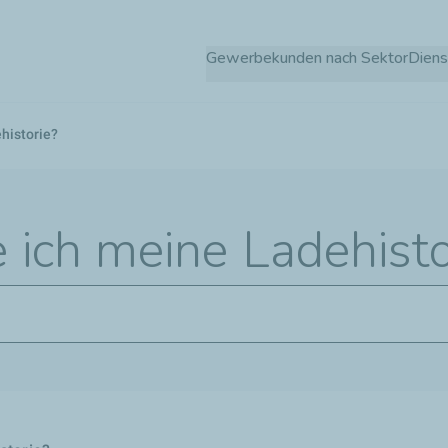
Direkt
zum
Gewerbekunden nach Sektor
Diens
Inhalt
historie?
 ich meine Ladehisto