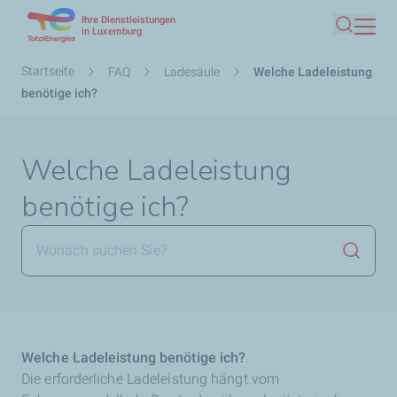
Ihre Dienstleistungen
Direkt
in Luxemburg
Suche
zum
Inhalt
Pfadnavigation
Startseite
FAQ
Ladesäule
Welche Ladeleistung
benötige ich?
Welche Ladeleistung
benötige ich?
Suche 
Welche Ladeleistung benötige ich?
Die erforderliche Ladeleistung hängt vom