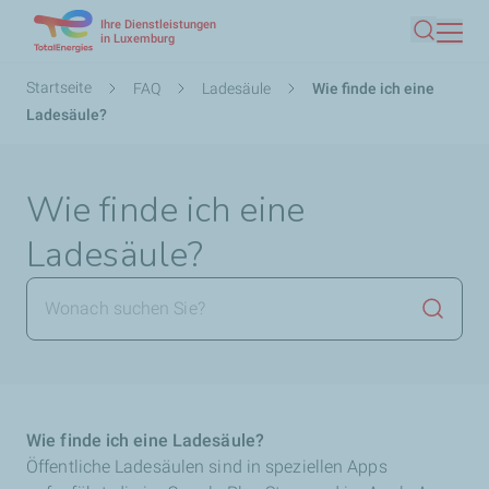
Ihre Dienstleistungen
Direkt
in Luxemburg
Suche
zum
Inhalt
Pfadnavigation
Startseite
FAQ
Ladesäule
Wie finde ich eine
Ladesäule?
Wie finde ich eine
Ladesäule?
Suche 
Wie finde ich eine Ladesäule?
Öffentliche Ladesäulen sind in speziellen Apps