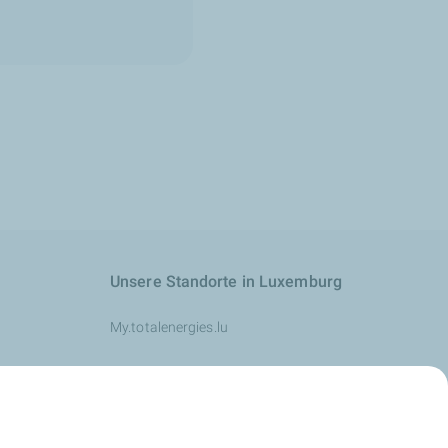
Unsere Standorte in Luxemburg
My.totalenergies.lu
achrichten