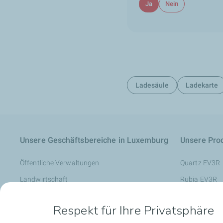
Ja
Nein
Ladesäule
Ladekarte
Unsere Geschäftsbereiche in Luxemburg
Unsere Pro
Öffentliche Verwaltungen
Quartz EV3R
Landwirtschaft
Rubia EV3R
Geschäfte und Gebäude
Rubia Works
Respekt für Ihre Privatsphäre
Werkstätten
Schmierstoffe