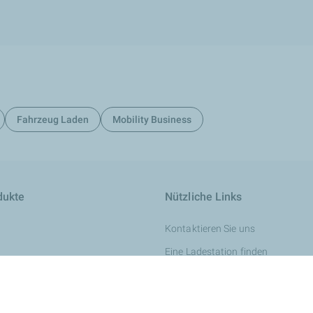
Fahrzeug Laden
Mobility Business
dukte
Nützliche Links
Kontaktieren Sie uns
Eine Ladestation finden
Entdecken Sie unsere neuesten N
 für Turbinen