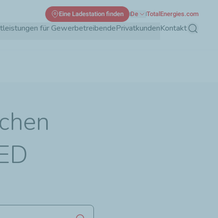
Eine Ladestation finden
De
TotalEnergies.com
tleistungen für Gewerbetreibende
Privatkunden
Kontakt
Suche
schen
ED