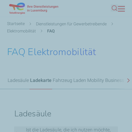
Ihre Dienstleistungen
Direkt
in Luxemburg
Suche
zum
Inhalt
Pfadnavigation
Startseite
Dienstleistungen für Gewerbetreibende
Elektromobilität
FAQ
FAQ Elektromobilität
Ladesäule
Ladekarte
Fahrzeug Laden
Mobility Business
N
Ladesäule
Ist die Ladesäule, die ich nutzen möchte,