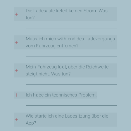
+352 27 30 28 25
Telefonieren ist erlaubt, Rauchen ist jedoch
strengstens untersagt.
Die Ladesäule liefert keinen Strom. Was
tun?
Bitte kontaktieren Sie den technischen Support
unter der auf der Ladesäule angegebenen
Muss ich mich während des Ladevorgangs
Nummer:
vom Fahrzeug entfernen?
+352 27 30 28 25
Nein, Sie müssen nicht weggehen, außer Sie
möchten es.
Mein Fahrzeug lädt, aber die Reichweite
steigt nicht. Was tun?
Bitte kontaktieren Sie den technischen Support
unter der auf der Ladesäule angegebenen
Ich habe ein technisches Problem.
Nummer:
Bitte kontaktieren Sie den technischen Support
+352 27 30 28 25
unter der auf der Ladesäule angegebenen
Wie starte ich eine Ladesitzung über die
Nummer:
App?