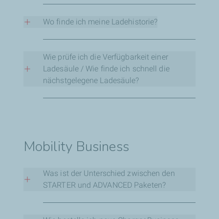
+352 27 30 28 25
Der Start einer Ladesitzung über die App ist
derzeit nicht möglich, wird jedoch bald verfügbar
Wo finde ich meine Ladehistorie?
sein.
Die Ladehistorie ist in der Charge+ App verfügbar.
Wie prüfe ich die Verfügbarkeit einer
Ladesäule / Wie finde ich schnell die
nächstgelegene Ladesäule?
Nutzen Sie die Charge+ App oder andere Apps
mit dieser Funktion.
Mobility Business
Was ist der Unterschied zwischen den
STARTER und ADVANCED Paketen?
Das STARTER Paket umfasst: