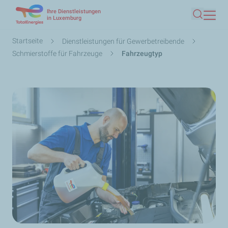
Ihre Dienstleistungen
Direkt
in Luxemburg
Suche
zum
Inhalt
Pfadnavigation
Startseite
Dienstleistungen für Gewerbetreibende
Schmierstoffe für Fahrzeuge
Fahrzeugtyp