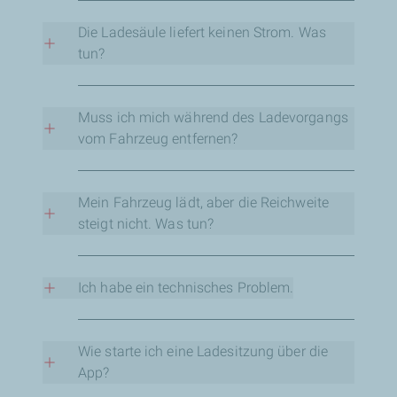
+352 27 30 28 25
Telefonieren ist erlaubt, Rauchen ist jedoch
strengstens untersagt.
Die Ladesäule liefert keinen Strom. Was
tun?
Bitte kontaktieren Sie den technischen Support
unter der auf der Ladesäule angegebenen
Muss ich mich während des Ladevorgangs
Nummer:
vom Fahrzeug entfernen?
+352 27 30 28 25
Nein, Sie müssen nicht weggehen, außer Sie
möchten es.
Mein Fahrzeug lädt, aber die Reichweite
steigt nicht. Was tun?
Bitte kontaktieren Sie den technischen Support
unter der auf der Ladesäule angegebenen
Ich habe ein technisches Problem.
Nummer:
Bitte kontaktieren Sie den technischen Support
+352 27 30 28 25
unter der auf der Ladesäule angegebenen
Wie starte ich eine Ladesitzung über die
Nummer:
App?