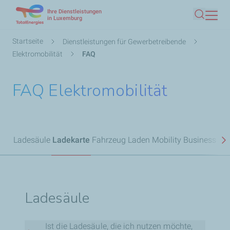
Ihre Dienstleistungen
Direkt
in Luxemburg
Suche
zum
Inhalt
Pfadnavigation
Startseite
Dienstleistungen für Gewerbetreibende
Elektromobilität
FAQ
FAQ Elektromobilität
Ladesäule
Ladekarte
Fahrzeug Laden
Mobility Business
N
Ladesäule
Ist die Ladesäule, die ich nutzen möchte,