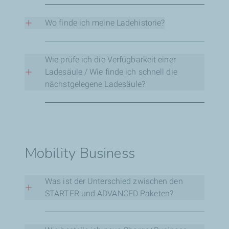
+352 27 30 28 25
Der Start einer Ladesitzung über die App ist
derzeit nicht möglich, wird jedoch bald verfügbar
Wo finde ich meine Ladehistorie?
sein.
Die Ladehistorie ist in der Charge+ App verfügbar.
Wie prüfe ich die Verfügbarkeit einer
Ladesäule / Wie finde ich schnell die
nächstgelegene Ladesäule?
Nutzen Sie die Charge+ App oder andere Apps
mit dieser Funktion.
Mobility Business
Was ist der Unterschied zwischen den
STARTER und ADVANCED Paketen?
Das STARTER Paket umfasst: